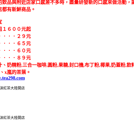
的飲品與附近店家口感差不多時，盡量研發新的口感來做活動，
店都有新鮮商品。
宜
租１６００元起
．．．．２９元
．．．．６５元
．．．．６０元
．．．．８９元
、奶精粉,三合一咖啡,圓粉,果糖,封口機,布丁粉,椰果,奶蓋粉,飲
、x嵐的茶葉。
w.tea298.com
沫紅茶大陸開店
沫紅茶大陸開店