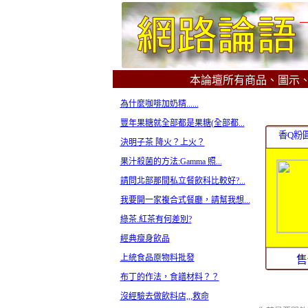
本論壇所有商品、圖示
為什麼咖啡加奶精......
豐年果糖就全部都是果糖(全部都...
香Q粉圓
決明子茶 降火？上火？
果汁殺菌的方法:Gamma 照...
請問北部那間私立餐飲科比較好?...
我要開一家複合式餐廳，請幫我想...
綠茶.紅茶有何差別?
經典瘦身飲品
上統食品原物料批發
售
布丁的作法，食譜材料？？
沒經驗去做飲料店,,,救命