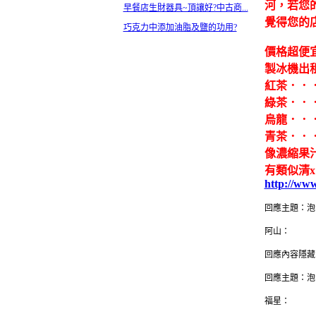
河，若您
早餐店生財器具~頂讓好?中古商...
覺得您的
巧克力中添加油脂及鹽的功用?
價格超便
製冰機出
紅茶．．
綠茶．．
烏龍．．
青茶．．
像濃縮果汁
有類似清x
http://ww
回應主題：泡
阿山：
回應內容隱藏
回應主題：泡
福星：