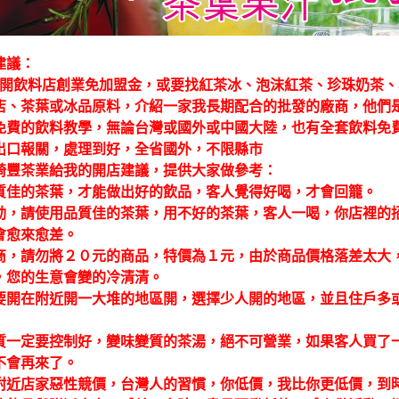
建議：
開飲料店創業免加盟金，或要找紅茶冰、泡沫紅茶、珍珠奶茶、
店、茶葉或冰品原料，介紹一家我長期配合的批發的廠商，他們
免費的飲料教學，無論台灣或國外或中國大陸，也有全套飲料免
出口報關，處理到好，全省國外，不限縣市
綺豐茶業給我的開店建議，提供大家做參考：
質佳的茶葉，才能做出好的飲品，客人覺得好喝，才會回籠。
動，請使用品質佳的茶葉，用不好的茶葉，客人一喝，你店裡的
會愈來愈差。
商，請勿將２０元的商品，特價為１元，由於商品價格落差太大
，您的生意會變的冷清清。
要開在附近開一大堆的地區開，選擇少人開的地區，並且住戶多
質一定要控制好，變味變質的茶湯，絕不可營業，如果客人買了
不會再來了。
附近店家惡性競價，台灣人的習慣，你低價，我比你更低價，到