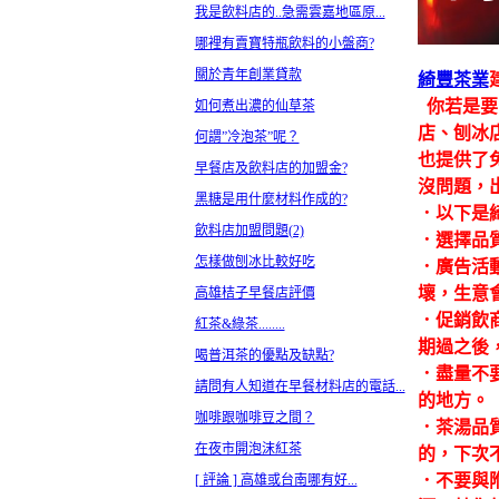
我是飲料店的..急需雲嘉地區原...
哪裡有賣寶特瓶飲料的小盤商?
關於青年創業貸款
綺豐茶業
你若是要
如何煮出濃的仙草茶
店、刨冰
何謂”冷泡茶”呢？
也提供了
早餐店及飲料店的加盟金?
沒問題，
黑糖是用什麼材料作成的?
．以下是
飲料店加盟問題(2)
．選擇品
怎樣做刨冰比較好吃
．廣告活
壞，生意
高雄桔子早餐店評價
．促銷飲
紅茶&綠茶........
期過之後
喝普洱茶的優點及缺點?
．盡量不
請問有人知道在早餐材料店的電話...
的地方。
咖啡跟咖啡豆之間？
．茶湯品
在夜市開泡沫紅茶
的，下次
．不要與
[ 評論 ] 高雄或台南哪有好...