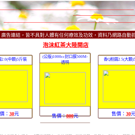
、廣告連結，皆不具對人體有任何療效及功效，資料乃網路自動
泡沫紅茶大陸開店
(公版)1000cc封口膜500M-
2.0(中顆)5斤裝
香Q粉圓2.5(大顆)
透明
價：
30
元
售價：
30
售價：
800
元