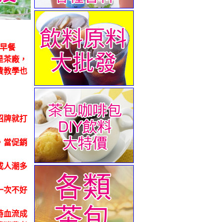
早餐
是茶廠，
費教學也
招牌就打
，當促銷
或人潮多
一次不好
時血流成