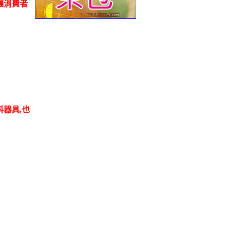
讓消費者
料器具,也