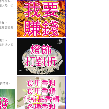
冰品原料，
國大陸，也
愈差。
生意會變的
來了。
與附近店家
嵐的茶葉。