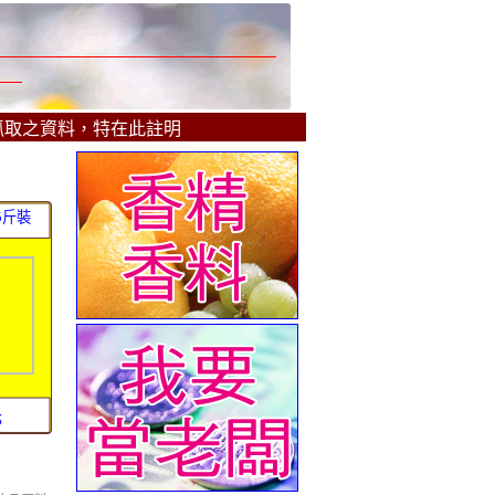
抓取之資料，特在此註明
5斤裝
元