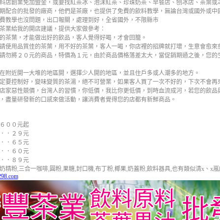
料店創業免加盟金，或要找紅茶冰、泡沫紅茶、珍珠奶茶、早餐店、刨冰店、茶葉或
期配合的批發的廠商，他們是茶廠，也提供了免費的飲料教學，無論台灣或國外或中
費教學也沒問題，出口報關，處理到好，全省國外，不限縣市
茶業給我的開店建議，提供大家做參考：
的茶葉，才能做出好的飲品，客人覺得好喝，才會回籠。
請使用品質佳的茶葉，用不好的茶葉，客人一喝，你店裡的招牌就打壞，生意會愈來
請勿將２０元的商品，特價為１元，由於商品價格落差太大，當促銷期過之後，您的
在附近開一大堆的地區開，選擇少人開的地區，並且住戶多或人潮多的地方。
定要控制好，變味變質的茶湯，絕不可營業，如果客人買了一次不好的，下次不會再
店家惡性競價，台灣人的習慣，你低價，我比你更低價，到時血流成河，若您的飲品
，盡量研發新的口感來做活動，讓消費者覺得您的店都有新鮮商品。
６００元起
．．２９元
．．６５元
．．６０元
．．８９元
精粉,三合一咖啡,圓粉,果糖,封口機,布丁粉,椰果,奶蓋粉,飲料器具,也有類似清x、x
298.com