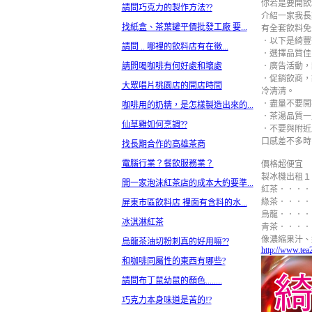
你若是要開飲
請問巧克力的製作方法??
介紹一家我長
找紙盒、茶葉罐平價批發工廠 要...
有全套飲料免
．以下是綺豐
請問 .. 哪裡的飲料店有在徵...
．選擇品質佳
請問喝咖啡有何好處和壞處
．廣告活動，
．促銷飲商，
大眾唱片桃園店的開店時間
冷清清。
．盡量不要開
咖啡用的奶精，是怎樣製造出來的...
．茶湯品質一
仙草雞如何烹調??
．不要與附近
口感差不多時
找長期合作的高雄茶商
電腦行業？餐飲服務業？
價格超便宜
製冰機出租１
開一家泡沫紅茶店的成本大約要準...
紅茶．．．．
綠茶．．．．
屏東市區飲料店 裡面有含料的水...
烏龍．．．．
冰淇淋紅茶
青茶．．．．
像濃縮果汁、奶
烏龍茶油切粉刺真的好用嘛??
http://www.tea
和咖啡同屬性的東西有哪些?
請問布丁鼠幼鼠的顏色........
巧克力本身味道是苦的!?