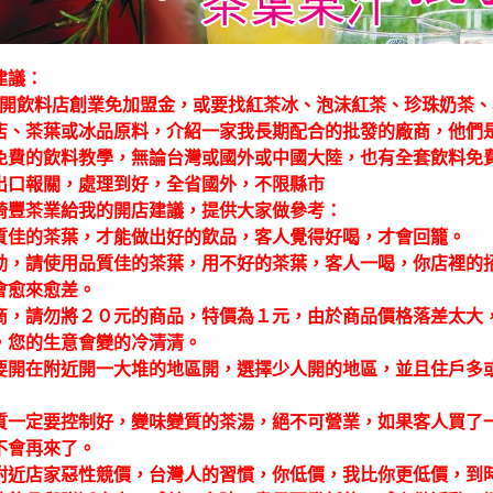
建議：
開飲料店創業免加盟金，或要找紅茶冰、泡沫紅茶、珍珠奶茶、
店、茶葉或冰品原料，介紹一家我長期配合的批發的廠商，他們
免費的飲料教學，無論台灣或國外或中國大陸，也有全套飲料免
出口報關，處理到好，全省國外，不限縣市
綺豐茶業給我的開店建議，提供大家做參考：
質佳的茶葉，才能做出好的飲品，客人覺得好喝，才會回籠。
動，請使用品質佳的茶葉，用不好的茶葉，客人一喝，你店裡的
會愈來愈差。
商，請勿將２０元的商品，特價為１元，由於商品價格落差太大
，您的生意會變的冷清清。
要開在附近開一大堆的地區開，選擇少人開的地區，並且住戶多
質一定要控制好，變味變質的茶湯，絕不可營業，如果客人買了
不會再來了。
附近店家惡性競價，台灣人的習慣，你低價，我比你更低價，到