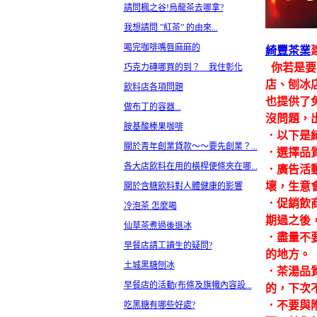
請問楓之谷!烏龍茶去哪拿?
我想請問 ”紅茶 ” 的由來...
喝完咖啡嘴唇麻麻的
綺豐茶業
你若是要
巧克力磚哪買的到？ 我住彰化
店、刨冰
飲料店各項問題
也提供了
做布丁的容器...
沒問題，
胺基酸榛果咖啡
．以下是
關於青年創業貸款～～要先創業？...
．選擇品
各大店飲料在用的橫桿便條夾在哪...
．廣告活
壞，生意
關於含糖飲料對人體健康的影響
．促銷飲
冷泡茶 怎麼喝
期過之後
仙草茶煮過後退冰
．盡量不
早餐店請工讀生的疑問?
的地方。
土城黑糖刨冰
．茶湯品
早餐店的活動(布條及旗幟內容設...
的，下次
．不要與
吃黑糖有哪些好處?