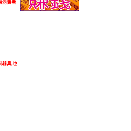
讓消費者
料器具,也