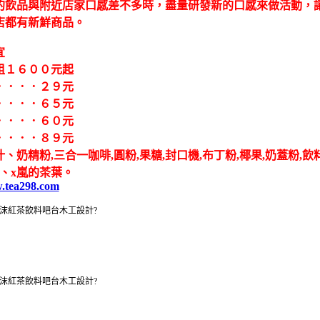
的飲品與附近店家口感差不多時，盡量研發新的口感來做活動，
店都有新鮮商品。
宜
租１６００元起
．．．．２９元
．．．．６５元
．．．．６０元
．．．．８９元
、奶精粉,三合一咖啡,圓粉,果糖,封口機,布丁粉,椰果,奶蓋粉,飲
、x嵐的茶葉。
w.tea298.com
沫紅茶飲料吧台木工設計?
沫紅茶飲料吧台木工設計?