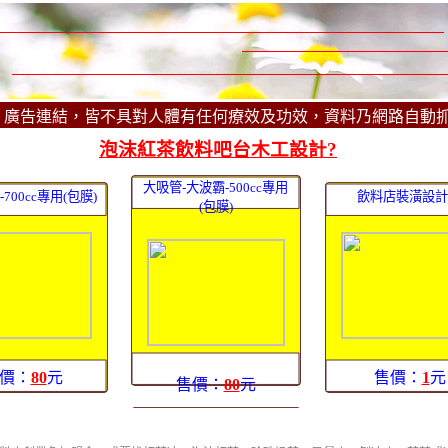
、廣告連結，皆不具對人體有任何療效及功效，資料乃網路自動
泡沫紅茶飲料吧台木工設計?
大吸管-大波霸-500cc專用
700cc專用(包膜)
飲料店裝潢設計
(包膜)
價：
80
元
售價：
1
元
售價：
80
元