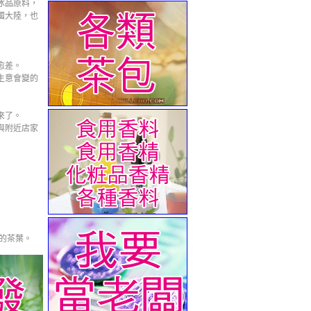
冰品原料，
國大陸，也
愈差。
生意會變的
來了。
與附近店家
嵐的茶葉。