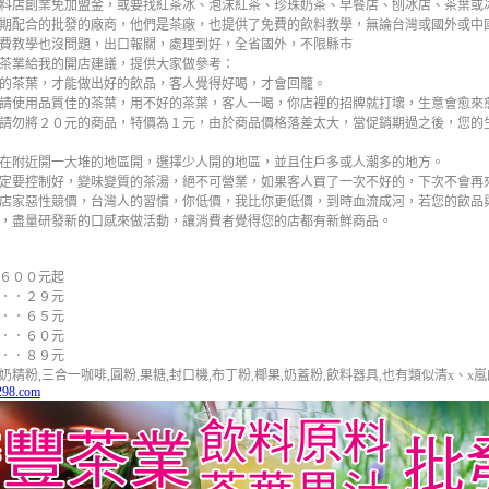
料店創業免加盟金，或要找紅茶冰、泡沫紅茶、珍珠奶茶、早餐店、刨冰店、茶葉或
期配合的批發的廠商，他們是茶廠，也提供了免費的飲料教學，無論台灣或國外或中
費教學也沒問題，出口報關，處理到好，全省國外，不限縣市
茶業給我的開店建議，提供大家做參考：
的茶葉，才能做出好的飲品，客人覺得好喝，才會回籠。
請使用品質佳的茶葉，用不好的茶葉，客人一喝，你店裡的招牌就打壞，生意會愈來
請勿將２０元的商品，特價為１元，由於商品價格落差太大，當促銷期過之後，您的
在附近開一大堆的地區開，選擇少人開的地區，並且住戶多或人潮多的地方。
定要控制好，變味變質的茶湯，絕不可營業，如果客人買了一次不好的，下次不會再
店家惡性競價，台灣人的習慣，你低價，我比你更低價，到時血流成河，若您的飲品
，盡量研發新的口感來做活動，讓消費者覺得您的店都有新鮮商品。
６００元起
．．２９元
．．６５元
．．６０元
．．８９元
精粉,三合一咖啡,圓粉,果糖,封口機,布丁粉,椰果,奶蓋粉,飲料器具,也有類似清x、x
298.com