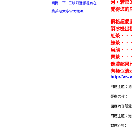
河，若您
請問一下...三峽附近哪裡有在...
覺得您的
綠茶喝太多會怎樣嗎.
價格超便
製冰機出
紅茶．．
綠茶．．
烏龍．．
青茶．．
像濃縮果汁
有類似清x
http://ww
回應主題：泡
憂鬱男孩：
回應內容隱藏
回應主題：泡
憨憨aˇ挖：