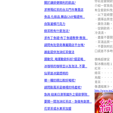
你若是要開飲
關於讓排便順利的飲品?
介紹一家我長
求蒂瑪紅茶的台北門市專賣店
有全套飲料免
．以下是綺豐
食品.化妝品.藥品GMP驗證有...
．選擇品質佳
自製灌模巧克力
．廣告活動，
．促銷飲商，
綠茶粉有什麼泡法?
冷清清。
．盡量不要開
求布丁食譜!布丁食譜教學!教我...
．茶湯品質一
請問有批發商專屬開店平台嗎?
．不要與附近
口感差不多時
誰能提供泡沫紅茶做法
運動完..喝運動飲料好?還是喝...
價格超便宜
製冰機出租１
冰咖啡的咖啡豆以及泡法..不要...
紅茶．．．．
綠茶．．．．
仙草退冰變透明的
烏龍．．．．
哪一種奶精比較好喝呢?
青茶．．．．
像濃縮果汁、奶
請問膨風茶是哪裡的特產呢?
http://www.tea
急詢 紐美日澳等國外之餐飲學院...
要開一間泡沫紅茶店，急徵有創意...
花草茶或水果茶加盟