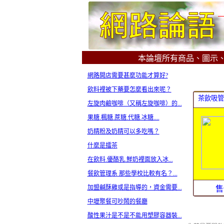
本論壇所有商品、圖示
網路開店需要甚麼功能才算好?
飲料裡被下藥要怎麼看出來呢？
茶飲吸管-
左旋肉鹼咖啡（又稱左旋咖啡）的...
果糖.楓糖.蔗糖.代糖.冰糖....
奶精粉及奶精可以多吃嗎？
什麼是擂茶
在飲料.優酪乳.鮮奶裡面放入冰...
餐飲管理系 那些學校比較有名？...
加盟鹹酥雞或是指導的，資金需要...
售
中壢聚餐可吵鬧的餐廳
酸性果汁是不是不能用塑膠容器裝...