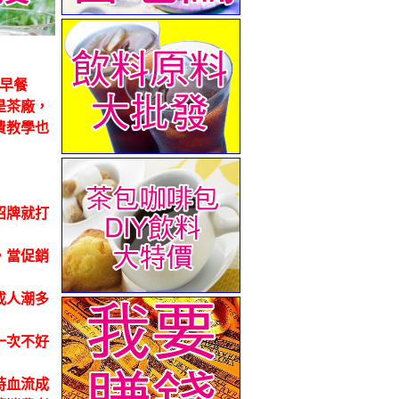
早餐
是茶廠，
費教學也
招牌就打
，當促銷
或人潮多
一次不好
時血流成