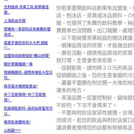
生財器具 洗車工具 創業最佳
你若是要開飲料店創業免加盟金，
選...
店、刨冰店、茶葉或冰品原料，介
上海飲品市場
廠，也提供了免費的飲料教學，無
想擁有一家飲料店有推薦的優
費教學也沒問題，出口報關，處理
良店...
．以下是綺豐茶業給我的開店建議
喜愛芋香奶茶的大大們 請進
．選擇品質佳的茶葉，才能做出好
^^...
．廣告活動，請使用品質佳的茶葉
加盟與自創哪個好?難以抉擇!
就打壞，生意會愈來愈差。
關於黑糖種類一事
．促銷飲商，請勿將２０元的商品
想網路開店~請問有哪些大型公
促銷期過之後，您的生意會變的冷
司...
．盡量不要開在附近開一大堆的地
綠茶當水喝倒致貧血?
潮多的地方。
布丁怎麼做呀? 布丁怎麼做
．茶湯品質一定要控制好，變味變
呀?...
不好的，下次不會再來了。
吃麻辣配飲料~為何仙草蜜茶可
．不要與附近店家惡性競價，台灣
以...
流成河，若您的飲品與附近店家口
喝茶對身體有效?
讓消費者覺得您的店都有新鮮商品
山粉圓????