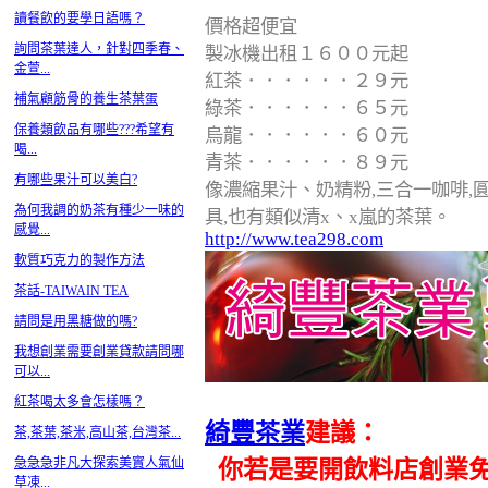
讀餐飲的要學日語嗎？
價格超便宜
詢問茶葉達人，針對四季春、
製冰機出租１６００元起
金萱...
紅茶．．．．．．２９元
補氣顧筋骨的養生茶葉蛋
綠茶．．．．．．６５元
保養類飲品有哪些???希望有
烏龍．．．．．．６０元
喝...
青茶．．．．．．８９元
有哪些果汁可以美白?
像濃縮果汁、奶精粉,三合一咖啡,圓粉
為何我調的奶茶有種少一味的
具,也有類似清x、x嵐的茶葉。
感覺...
http://www.tea298.com
軟質巧克力的製作方法
茶話-TAIWAIN TEA
請問是用黑糖做的嗎?
我想創業需要創業貸款請問哪
可以...
紅茶喝太多會怎樣嗎？
綺豐茶業
建議：
茶,茶葉,茶米,高山茶,台灣茶...
急急急非凡大探索美實人氣仙
你若是要開飲料店創業免
草凍...