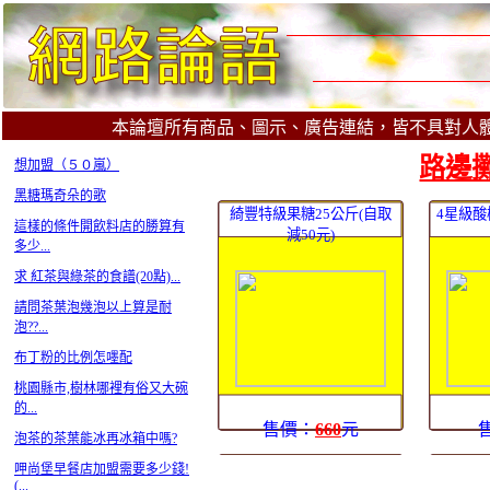
本論壇所有商品、圖示、廣告連結，皆不具對人
路邊攤
想加盟（５０嵐）
黑糖瑪奇朵的歌
綺豐特級果糖25公斤(自取
4星級酸
這樣的條件開飲料店的勝算有
減50元)
多少...
求 紅茶與綠茶的食譜(20點)...
請問茶葉泡幾泡以上算是耐
泡??...
布丁粉的比例怎嚜配
桃園縣市,樹林哪裡有俗又大碗
的...
售價：
660
元
泡茶的茶葉能冰再冰箱中嗎?
呷尚堡早餐店加盟需要多少錢!
(...