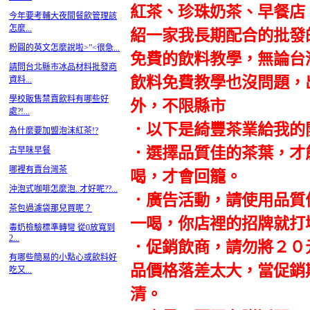
紅茶、珍珠奶茶、早餐店
今年要考輔大夜間餐飲管理該
怎麼...
紹一家我長期配合的批發
粉圓的英文怎麼說啦> ”<很急...
免費的飲料教學，無論台
請問台北縣市冰品材料批發商
飲料免費教學也沒問題，
資料...
學校販售禁賣飲料有哪些好
外，不限縣市
處?!...
．以下是綺豐茶業給我的
為什麼要加盟泡沫紅茶!?
．選擇品質佳的茶葉，才
古早味早餐
哪裡有賣台灣茶
喝，才會回籠。
沖泡式咖啡怎麼泡..才好呢??...
．廣告活動，請使用品質
茶包過濾袋那兒買呢？
一喝，你店裡的招牌就打
毒奶檢驗標準轉彎 從0放寬到
2...
．促銷飲商，請勿將２０
有哪些簡易的小點心或飲料好
品價格落差太大，當促銷
吃又...
清。