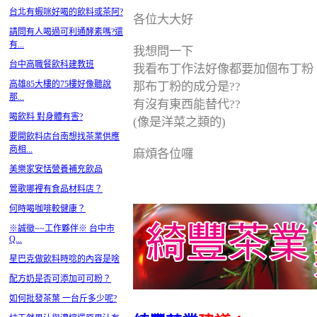
台北有蝦咪好喝的飲料或茶阿?
各位大大好
請問有人喝過可利通酵素嗎?還
有...
我想問一下
台中高職餐飲科建教班
我看布丁作法好像都要加個布丁粉
高雄85大樓的75樓好像聽說
那布丁粉的成分是??
那...
有沒有東西能替代??
喝飲料 對身體有害?
(像是洋菜之類的)
要開飲料店台南想找茶業供應
商相...
麻煩各位囉
美樂家安恬營養補充飲品
鶯歌哪裡有食品材料店？
何時喝咖啡較健康？
※誠徵~~工作夥伴※ 台中市
Q...
星巴克做飲料時唸的內容是啥
配方奶是否可添加可可粉？
如何批發茶葉 一台斤多少呢?