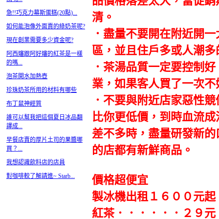
品價格落差太大，當促銷
急!!巧克力幕斯蛋糕(20點)...
清。
如何能泡像外面賣的綠奶茶呢?
．盡量不要開在附近開一
現在創業需要多少資金呢?
區，並且住戶多或人潮多
阿西嬸跟阿好嬸的紅茶是一樣
的嗎...
．茶湯品質一定要控制好
泡茶開水加熱壺
業，如果客人買了一次不
珍珠奶茶所用的材料有哪些
．不要與附近店家惡性競
布丁鼠神經質
比你更低價，到時血流成
誰可以幫我把這個夏日冰品翻
譯成...
差不多時，盡量研發新的
早餐店賣的厚片土司的果醬哪
的店都有新鮮商品。
買？...
我想認識飲料店的店員
對咖啡較了解請進~ Starb...
價格超便宜
製冰機出租１６００元起
紅茶．．．．．．２９元