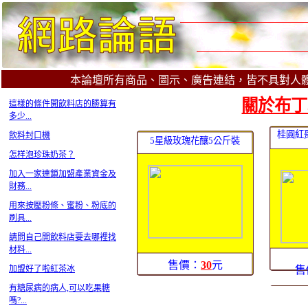
本論壇所有商品、圖示、廣告連結，皆不具對人
關於布丁粉
這樣的條件開飲料店的勝算有
多少...
桂圓紅
飲料封口機
5星級玫瑰花釀5公斤裝
怎样泡珍珠奶茶？
加入一家連鎖加盟產業資金及
財務...
用來按壓粉條、蜜粉、粉底的
刷具...
請問自己開飲料店要去哪裡找
材料...
售價：
30
元
加盟好了啦紅茶冰
售
有糖尿病的病人,可以吃果糖
嗎?...