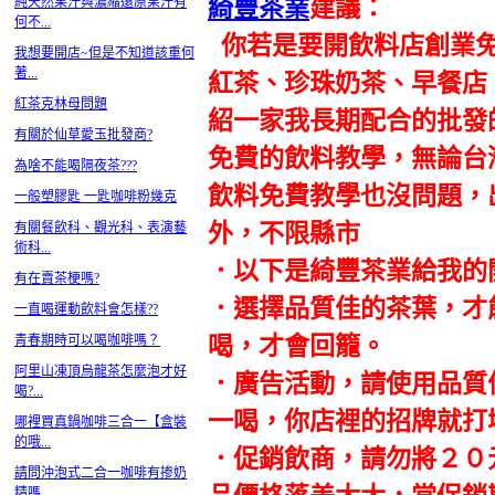
綺豐茶業
建議：
純天然果汁與濃縮還原果汁有
何不...
你若是要開飲料店創業免
我想要開店~但是不知道該重何
著...
紅茶、珍珠奶茶、早餐店
紅茶克林母問題
紹一家我長期配合的批發
有關於仙草愛玉批發商?
免費的飲料教學，無論台
為啥不能喝隔夜茶???
飲料免費教學也沒問題，
一般塑膠匙 一匙咖啡粉幾克
外，不限縣市
有關餐飲科、觀光科、表演藝
術科...
．以下是綺豐茶業給我的
有在賣茶梗嗎?
．選擇品質佳的茶葉，才
一直喝運動飲料會怎樣??
喝，才會回籠。
青春期時可以喝咖啡嗎？
阿里山凍頂烏龍茶怎麼泡才好
．廣告活動，請使用品質
喝?...
一喝，你店裡的招牌就打
哪裡買真鍋咖啡三合一【盒裝
的哦...
．促銷飲商，請勿將２０
請問沖泡式二合一咖啡有掺奶
精嗎...