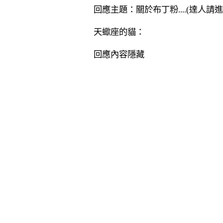
回應主題：關於布丁粉....(達人請進
天蠍座的貓：
回應內容隱藏